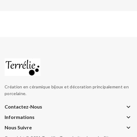
Création en céramique bijoux et décoration principalement en
porcelaine.
keyboard_arrow_down
Contactez-Nous
keyboard_arrow_down
Informations
keyboard_arrow_down
Nous Suivre