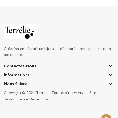
Création en céramique bijoux et décoration principalement en
porcelaine.
keyboard_arrow_down
Contactez-Nous
keyboard_arrow_down
Informations
keyboard_arrow_down
Nous Suivre
Copyright © 2021 Terrélie. Tous droits réservés. Site
développé par
DevandClic