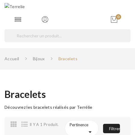
0
Accueil
Bijoux
Bracelets
Bracelets
Découvrez les bracelets réalisés par Terrélie
Il Y A 1 Produit.
Pertinence
Filtrer
